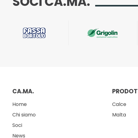
SOCI CA.MA.
CA.MA.
PRODOT
Home
Calce
Chi siamo
Malta
Soci
News