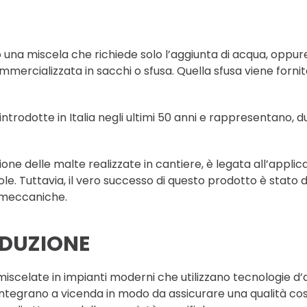
 una miscela che richiede solo l’aggiunta di acqua, oppu
mmercializzata in sacchi o sfusa. Quella sfusa viene fornita 
ntrodotte in Italia negli ultimi 50 anni e rappresentano, 
tuzione delle malte realizzate in cantiere, è legata all’a
le. Tuttavia, il vero successo di questo prodotto è stato 
o-meccaniche.
ODUZIONE
miscelate in impianti moderni che utilizzano tecnologie d’a
integrano a vicenda in modo da assicurare una qualità cost